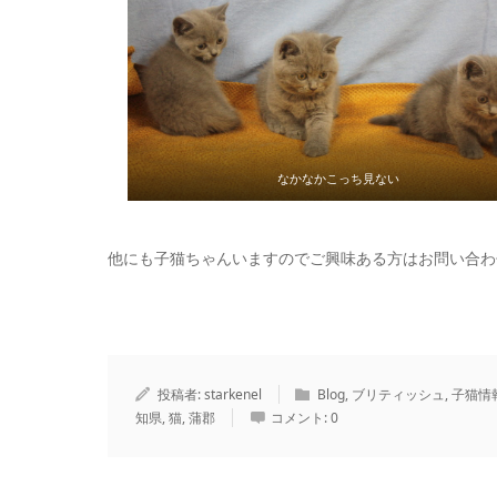
なかなかこっち見ない
他にも子猫ちゃんいますのでご興味ある方はお問い合わ
投稿者:
starkenel
Blog
,
ブリティッシュ
,
子猫情
知県
,
猫
,
蒲郡
コメント:
0