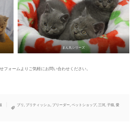
まん丸シリーズ
せフォームよりご気軽にお問い合わせください。
報
ブリ
,
ブリティッシュ
,
ブリーダー
,
ペットショップ
,
三河
,
子猫
,
愛